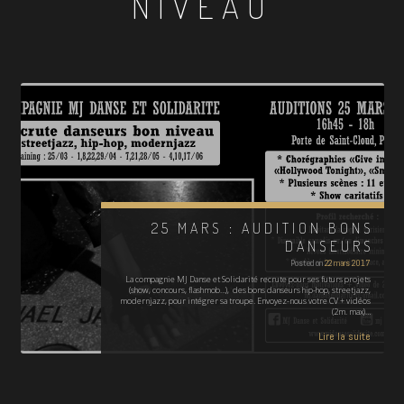
NIVEAU
25 MARS : AUDITION BONS
DANSEURS
Posted on
22 mars 2017
La compagnie MJ Danse et Solidarité recrute pour ses futurs projets
(show, concours, flashmob…), des bons danseurs hip-hop, streetjazz,
modernjazz, pour intégrer sa troupe. Envoyez-nous votre CV + vidéos
(2m. max)…
Lire la suite