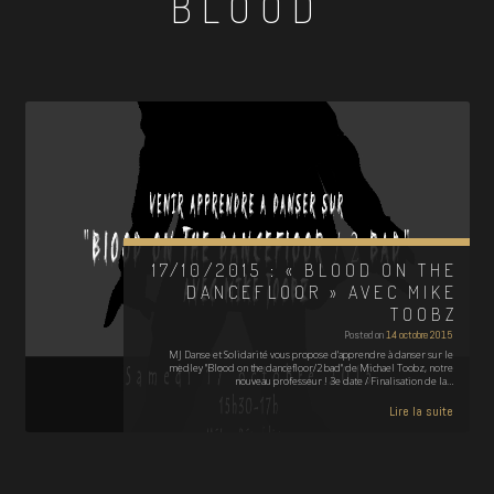
BLOOD
17/10/2015 : « BLOOD ON THE
DANCEFLOOR » AVEC MIKE
TOOBZ
Posted on
14 octobre 2015
MJ Danse et Solidarité vous propose d'apprendre à danser sur le
medley "Blood on the dancefloor/2 bad" de Michael Toobz, notre
nouveau professeur ! 3e date / Finalisation de la…
Lire la suite